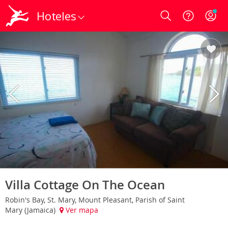
Hoteles
Login
Villa Cottage On The Ocean
Robin's Bay, St. Mary, Mount Pleasant, Parish of Saint
Mary (Jamaica)
Ver mapa