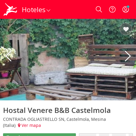
Hoteles
Login
Hostal Venere B&B Castelmola
CONTRADA OGLIASTRELLO SN, Castelmola, Mesina
(Italia)
Ver mapa