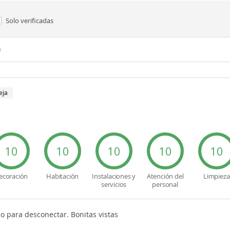
Solo verificadas
n
eja
10
10
10
10
10
ecoración
Habitación
Instalaciones y
Atención del
Limpieza
servicios
personal
o para desconectar. Bonitas vistas