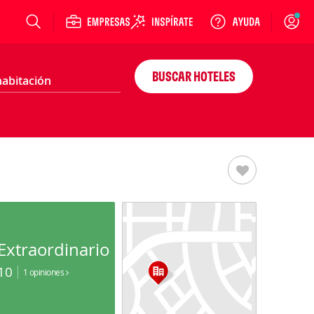
Login
BUSCAR HOTELES
Extraordinario
10
1 opiniones