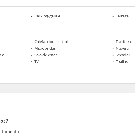
Parking/garaje
Terraza
Calefacción central
Escritorio
Microondas
Nevera
ñía
Sala de estar
Secador
TV
Toallas
tos?
partamento