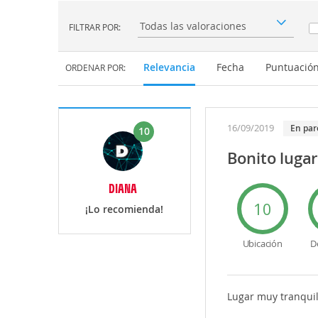
FILTRAR POR:
Filtrar por:
Relevancia
Fecha
Puntuació
ORDENAR POR:
16/09/2019
en par
10
Bonito lugar
DIANA
10
¡Lo recomienda!
Ubicación
D
Lugar muy tranquil