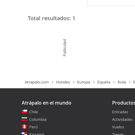
Total resultados:
1
Publicidad
Atrapalo.com
Hoteles
Europa
España
Ávila
E
Atrápalo en el mundo
Producto
Chile
Entradas
Colombia
Actividades
Perú
Vuelos
Panamá
Trenes