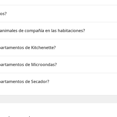
tos?
e la Gaznata, 4
animales de compañía en las habitaciones?
imales de compañía en las habitaciones
partamentos de Kitchenette?
 disponen de Kitchenette
Apartamentos de Microondas?
s disponen de Microondas
Apartamentos de Secador?
 disponen de Secador