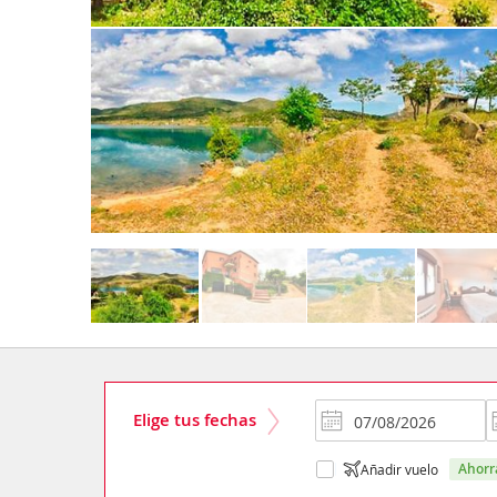
Elige tus fechas
ahor
Añadir vuelo