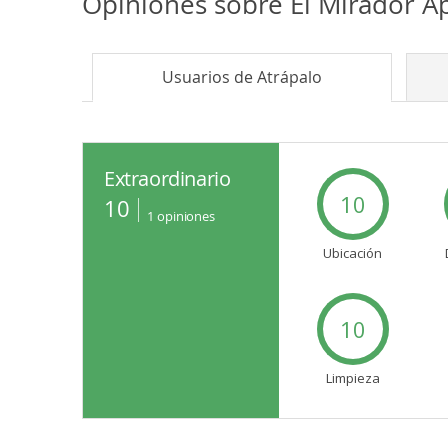
Opiniones sobre
El Mirador 
Usuarios de
Atrápalo
Extraordinario
10
10
1
opiniones
Ubicación
10
Limpieza