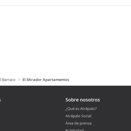
l Barraco
El Mirador Apartamentos
s
Sobre nosotros
¿Qué es Atrápalo?
Atrápalo Social
Área de prensa
Publicidad