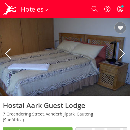
Hoteles
Login
Hostal Aark Guest Lodge
7 Groendoring Street, Vanderbijlpark, Gauteng
(Sudáfrica)