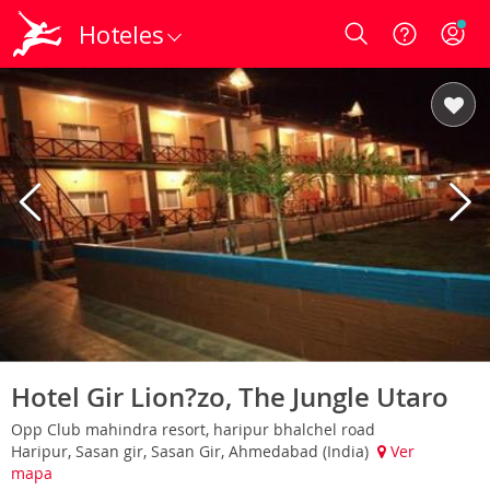
Hoteles
Login
Hotel Gir Lion?zo, The Jungle Utaro
Opp Club mahindra resort, haripur bhalchel road
Haripur, Sasan gir, Sasan Gir, Ahmedabad (India)
Ver
mapa