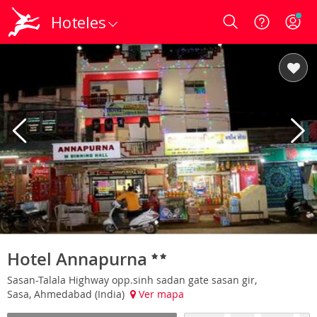
Hoteles
Login
Hotel Annapurna
Sasan-Talala Highway opp.sinh sadan gate sasan gir,
Sasa, Ahmedabad (India)
Ver mapa