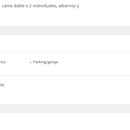
1 cama doble o 2 individuales, albornoz y
rico
Parking/garaje
ñía