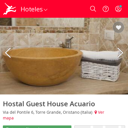
Hoteles
Login
Hostal Guest House Acuario
Via del Pontile 6, Torre Grande, Oristano (Italia)
Ver
mapa