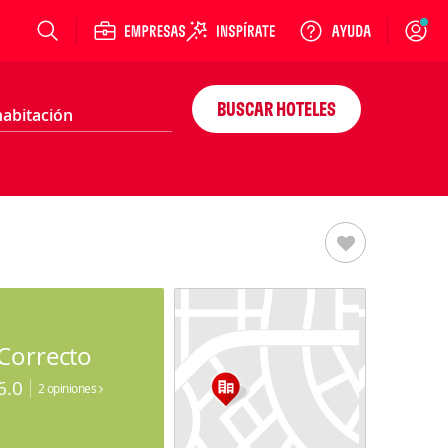
Login
BUSCAR HOTELES
Correcto
6.0
2 opiniones