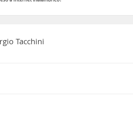
o a Internet inalámbrico
ergio Tacchini