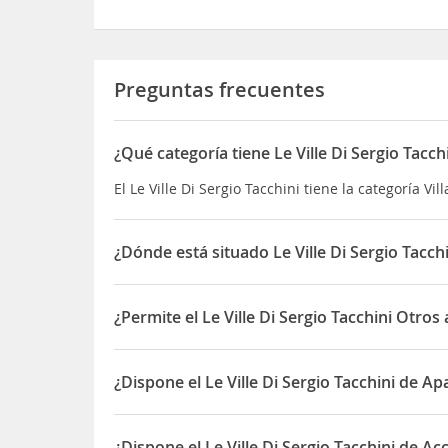
Preguntas frecuentes
¿Qué categoría tiene Le Ville Di Sergio Tacch
El Le Ville Di Sergio Tacchini tiene la categoría Vill
¿Dónde está situado Le Ville Di Sergio Tacch
El Le Ville Di Sergio Tacchini está situado en Via
¿Permite el Le Ville Di Sergio Tacchini Otro
Sí, el Le Ville Di Sergio Tacchini permite Otros a
¿Dispone el Le Ville Di Sergio Tacchini de A
Sí, el Le Ville Di Sergio Tacchini dispone de Apar
¿Dispone el Le Ville Di Sergio Tacchini de A