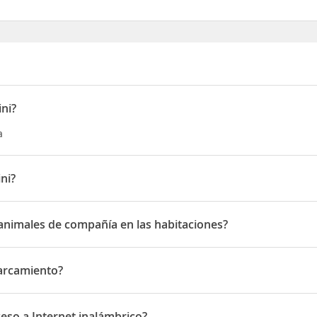
ini?
a
ini?
 Monterosso snc
s animales de compañía en las habitaciones?
nimales de compañía en las habitaciones
parcamiento?
camiento
cceso a Internet inalámbrico?