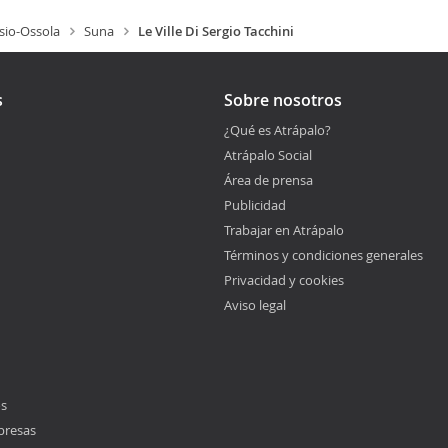
sio-Ossola
Suna
Le Ville Di Sergio Tacchini
s
Sobre nosotros
¿Qué es Atrápalo?
Atrápalo Social
Área de prensa
Publicidad
Trabajar en Atrápalo
Términos y condiciones generales
Privacidad y cookies
Aviso legal
os
presas