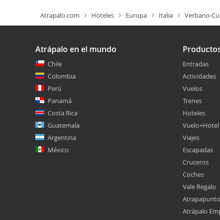
Atrapalo.com
Hoteles
Europa
Italia
Verbano-Cu
Atrápalo en el mundo
Producto
Chile
Entradas
Colombia
Actividades
Perú
Vuelos
Panamá
Trenes
Costa Rica
Hoteles
Guatemala
Vuelo+Hotel
Argentina
Viajes
México
Escapadas
Cruceros
Coches
Vale Regalo
Atrapapunt
Atrápalo Em