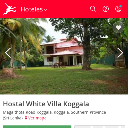
Hoteles
Login
Hostal White Villa Koggala
Magalthota Road Koggala, Koggala, Southern Province
(Sri Lanka)
Ver mapa