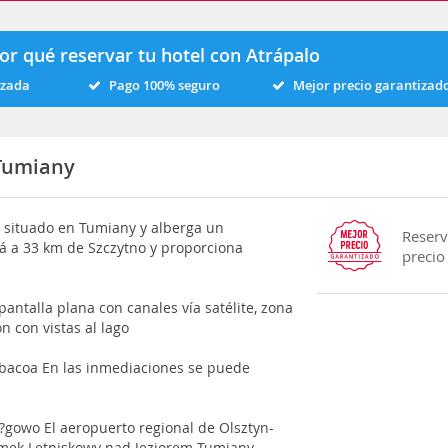
or qué reservar tu hotel con Atrápalo
izada
Pago 100% seguro
Mejor precio garantizad
Tumiany
 situado en Tumiany y alberga un
Reserv
tá a 33 km de Szczytno y proporciona
precio
pantalla plana con canales vía satélite, zona
 con vistas al lago
rbacoa En las inmediaciones se puede
?gowo El aeropuerto regional de Olsztyn-
omek Letniskowy nad Jeziorem Tumiany