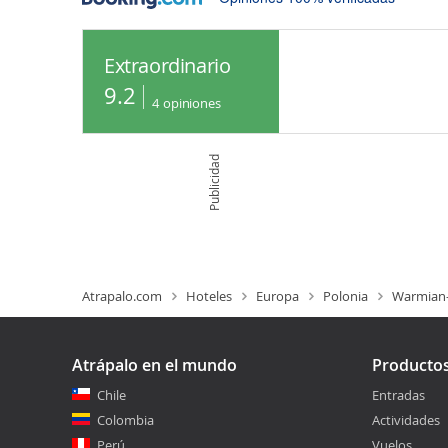
Extraordinario
9.2
4
opiniones
Publicidad
Atrapalo.com
Hoteles
Europa
Polonia
Warmian
Atrápalo en el mundo
Producto
Chile
Entradas
Colombia
Actividades
Perú
Vuelos