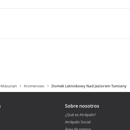
-Masurian
Kromerowo
Domek Letniskowy Nad Jeziorem Tumiany
s
Sobre nosotros
¿Qué es Atrápalo?
Atrápalo Social
Área de prensa