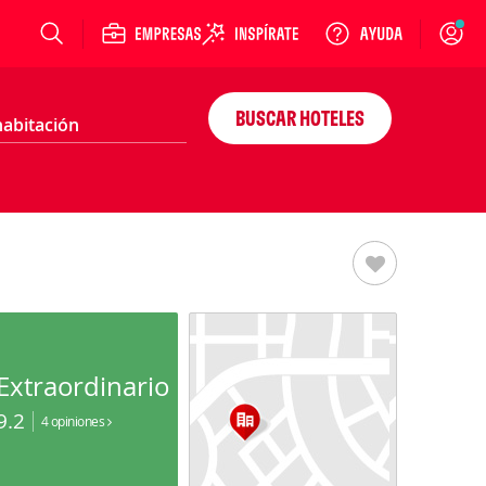
Login
BUSCAR HOTELES
Extraordinario
9.2
4 opiniones