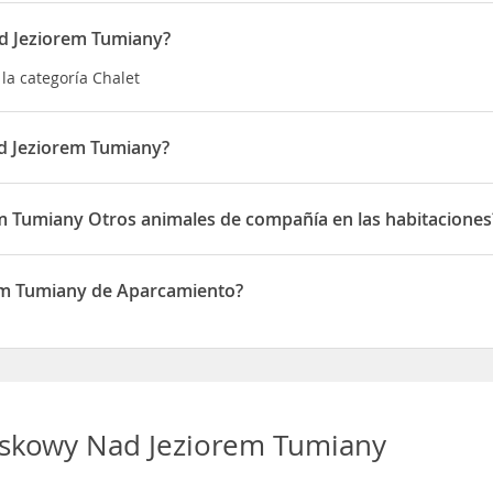
d Jeziorem Tumiany?
la categoría Chalet
d Jeziorem Tumiany?
ituado en Barto?ty Wielkie 105
 Tumiany Otros animales de compañía en las habitaciones
rmite Otros animales de compañía en las habitaciones
em Tumiany de Aparcamiento?
ispone de Aparcamiento
skowy Nad Jeziorem Tumiany