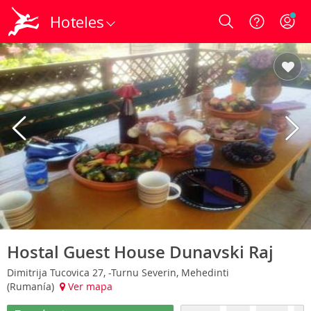
Hoteles
Login
Hostal Guest House Dunavski Raj
Dimitrija Tucovica 27, -Turnu Severin, Mehedinti
(Rumanía)
Ver mapa