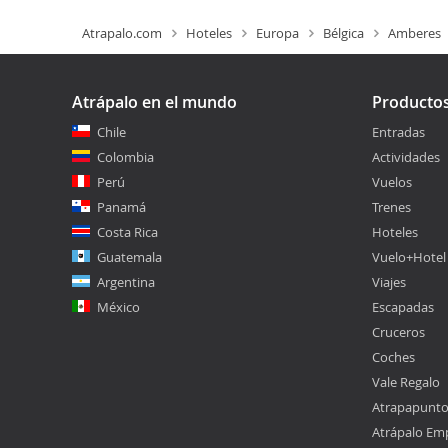
Atrapalo.com
Hoteles
Europa
Bélgica
Amberes
Atrápalo en el mundo
Producto
Chile
Entradas
Colombia
Actividades
Perú
Vuelos
Panamá
Trenes
Costa Rica
Hoteles
Guatemala
Vuelo+Hotel
Argentina
Viajes
México
Escapadas
Cruceros
Coches
Vale Regalo
Atrapapunt
Atrápalo Em