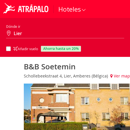
Hoteles
Dónde ir
ahorra hasta un 20%
Añadir vuelo
B&B Soetemin
Schollebeekstraat 4, Lier, Amberes (Bélgica)
Ver map