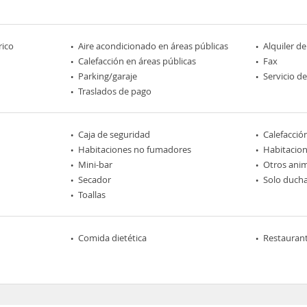
rico
Aire acondicionado en áreas públicas
Alquiler de
Calefacción en áreas públicas
Fax
Parking/garaje
Servicio d
Traslados de pago
Caja de seguridad
Calefacció
Habitaciones no fumadores
Habitacion
Mini-bar
Otros ani
Secador
Solo duch
Toallas
Comida dietética
Restaurant