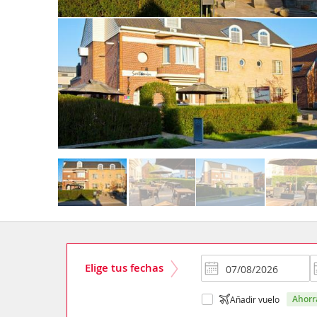
Elige tus fechas
ahor
Añadir vuelo