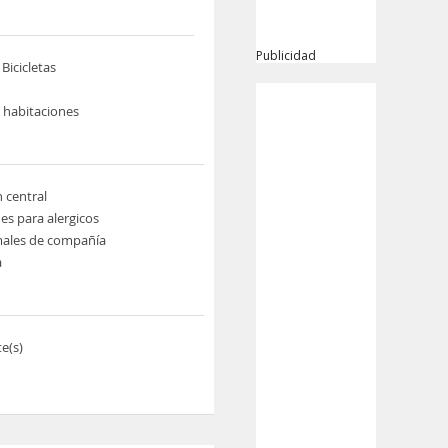
Publicidad
 Bicicletas
e habitaciones
n central
es para alergicos
males de compañía
a
e(s)