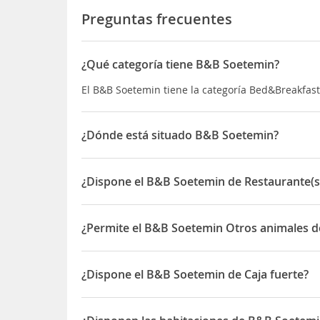
Preguntas frecuentes
¿Qué categoría tiene B&B Soetemin?
El B&B Soetemin tiene la categoría Bed&Breakfas
¿Dónde está situado B&B Soetemin?
El B&B Soetemin está situado en Schollebeekstraa
¿Dispone el B&B Soetemin de Restaurante(s
Sí, el B&B Soetemin dispone de Restaurante(s)
¿Permite el B&B Soetemin Otros animales d
Sí, el B&B Soetemin permite Otros animales de c
¿Dispone el B&B Soetemin de Caja fuerte?
Sí, el B&B Soetemin dispone de Caja fuerte