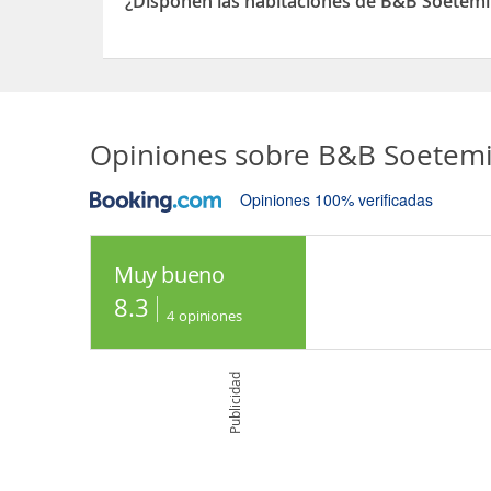
¿Disponen las habitaciones de B&B Soetemi
Sí, las habitaciones del B&B Soetemin disponen d
Opiniones sobre
B&B Soetem
Opiniones 100% verificadas
Muy bueno
8.3
4
opiniones
Publicidad