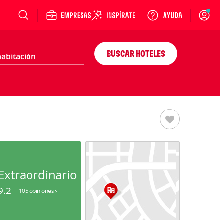
Login
BUSCAR HOTELES
Extraordinario
9.2
105 opiniones