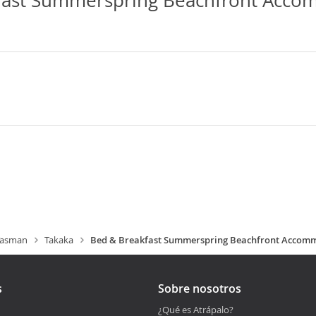
fast Summerspring Beachfront Acco
Tasman
Takaka
Bed & Breakfast Summerspring Beachfront Accom
s
Sobre nosotros
¿Qué es Atrápalo?