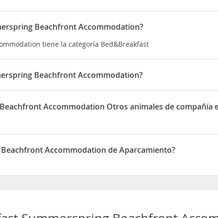
mmerspring Beachfront Accommodation?
ommodation tiene la categoría Bed&Breakfast
merspring Beachfront Accommodation?
ommodation está situado en 40 Fraser Road, Rangihaeata
 Beachfront Accommodation Otros animales de compañía e
 Accommodation permite Otros animales de compañía en las habita
g Beachfront Accommodation de Aparcamiento?
t Accommodation dispone de Aparcamiento