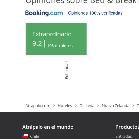
Opiniones sobre
Bed & Break
Opiniones 100% verificadas
Extraordinario
9.2
105
opiniones
Publicidad
Atrapalo.com
Hoteles
Oceanía
Nueva Zelanda
Atrápalo en el mundo
Producto
Chile
Entradas