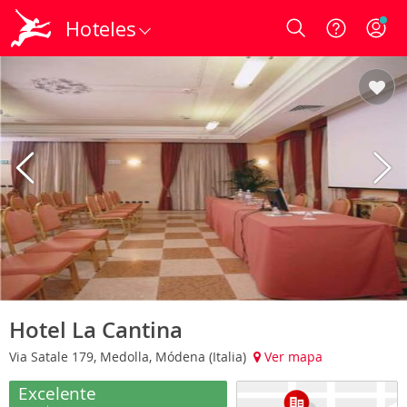
Hoteles
Login
Hotel La Cantina
Via Satale 179, Medolla, Módena (Italia)
Ver mapa
Excelente