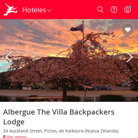
Hoteles
Login
Albergue The Villa Backpackers
Lodge
34 Auckland Street, Picton, de Kaikoura (Nueva Zelanda)
Ver mapa