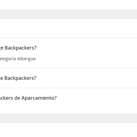
ge Backpackers?
ategoría Albergue
ge Backpackers?
ado en 3 Nelson Square
ackers de Aparcamiento?
one de Aparcamiento