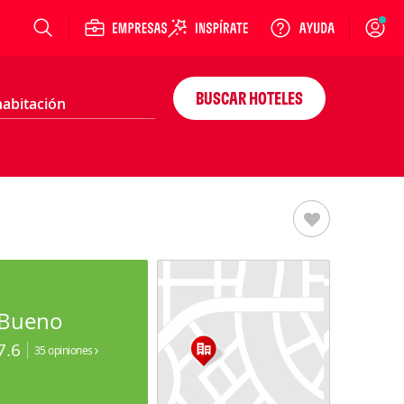
Login
BUSCAR HOTELES
Bueno
7.6
35 opiniones