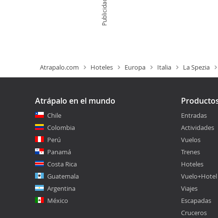
Publicidad
Atrapalo.com
Hoteles
Europa
Italia
La Spezia
Atrápalo en el mundo
Producto
Chile
Entradas
Colombia
Actividades
Perú
Vuelos
Panamá
Trenes
Costa Rica
Hoteles
Guatemala
Vuelo+Hotel
Argentina
Viajes
México
Escapadas
Cruceros