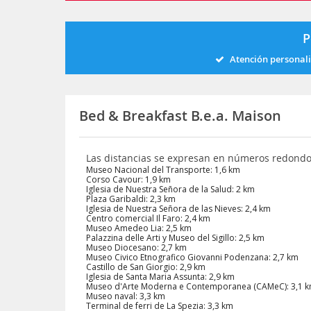
P
Atención personal
Bed & Breakfast B.e.a. Maison
Las distancias se expresan en números redond
Museo Nacional del Transporte: 1,6 km
Corso Cavour: 1,9 km
Iglesia de Nuestra Señora de la Salud: 2 km
Plaza Garibaldi: 2,3 km
Iglesia de Nuestra Señora de las Nieves: 2,4 km
Centro comercial Il Faro: 2,4 km
Museo Amedeo Lia: 2,5 km
Palazzina delle Arti y Museo del Sigillo: 2,5 km
Museo Diocesano: 2,7 km
Museo Civico Etnografico Giovanni Podenzana: 2,7 km
Castillo de San Giorgio: 2,9 km
Iglesia de Santa Maria Assunta: 2,9 km
Museo d'Arte Moderna e Contemporanea (CAMeC): 3,1 
Museo naval: 3,3 km
Terminal de ferri de La Spezia: 3,3 km