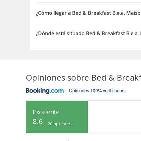
¿Cómo llegar a Bed & Breakfast B.e.a. Mais
Si decides alojarte en B E A Maison de La Spezia
Cavour Además, este bed and breakfast se encuen
¿Dónde está situado Bed & Breakfast B.e.a.
El Bed & Breakfast B.e.a. Maison está situado en Vi
Opiniones sobre
Bed & Breakf
Opiniones 100% verificadas
Excelente
8.6
20
opiniones