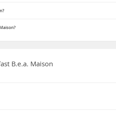
on?
, estarás a menos de cinco minutos en coche de Museo Nacional del
tra a 26,2 km de Playa de Vernazza y a 30,4 km de Playa de Monte
 Maison?
a per stra', 5
ast B.e.a. Maison