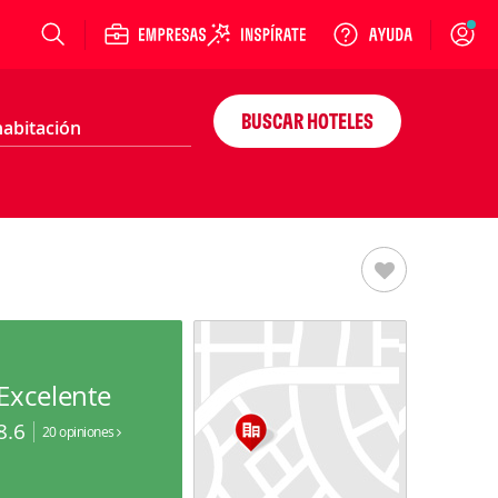
Login
BUSCAR HOTELES
Excelente
8.6
20 opiniones