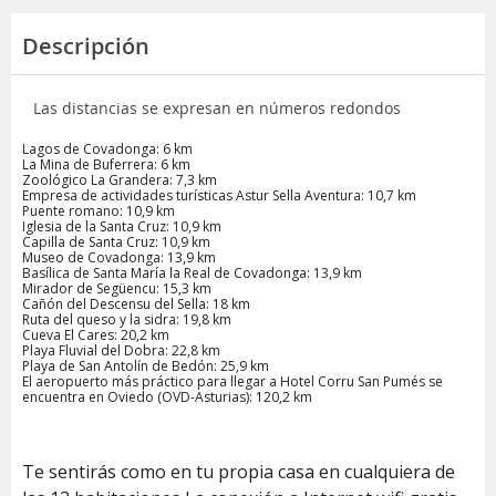
Descripción
Las distancias se expresan en números redondos
Lagos de Covadonga: 6 km
La Mina de Buferrera: 6 km
Zoológico La Grandera: 7,3 km
Empresa de actividades turísticas Astur Sella Aventura: 10,7 km
Puente romano: 10,9 km
Iglesia de la Santa Cruz: 10,9 km
Capilla de Santa Cruz: 10,9 km
Museo de Covadonga: 13,9 km
Basílica de Santa María la Real de Covadonga: 13,9 km
Mirador de Següencu: 15,3 km
Cañón del Descensu del Sella: 18 km
Ruta del queso y la sidra: 19,8 km
Cueva El Cares: 20,2 km
Playa Fluvial del Dobra: 22,8 km
Playa de San Antolín de Bedón: 25,9 km
El aeropuerto más práctico para llegar a Hotel Corru San Pumés se
encuentra en Oviedo (OVD-Asturias): 120,2 km
Te sentirás como en tu propia casa en cualquiera de