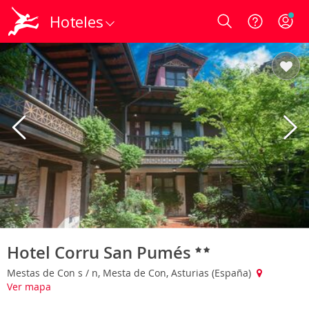
Hoteles
Login
Hotel Corru San Pumés
Mestas de Con s / n, Mesta de Con, Asturias (España)
Ver mapa