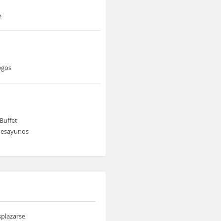
s
egos
Buffet
 desayunos
splazarse