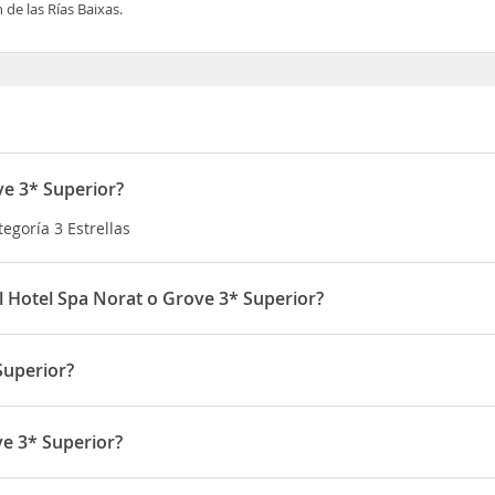
 de las Rías Baixas.
ve 3* Superior?
tegoría 3 Estrellas
el Hotel Spa Norat o Grove 3* Superior?
 es de 16:00 a 24:00 horas
Superior?
de la villa marinera de
O Grove
desde el que podrás desplazarse fá
ve 3* Superior?
o en C/ Avda. Luis Casáis, 22