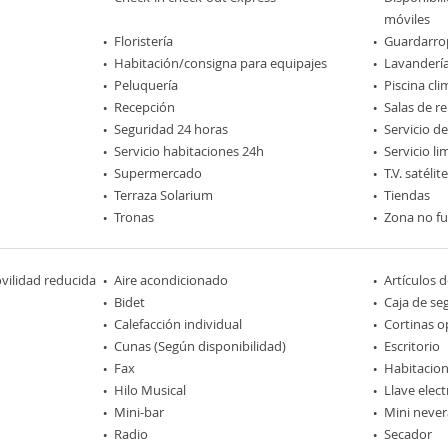
móviles
Floristería
Guardarro
Habitación/consigna para equipajes
Lavanderí
Peluquería
Piscina cl
Recepción
Salas de r
Seguridad 24 horas
Servicio d
Servicio habitaciones 24h
Servicio l
Supermercado
T.V. satélite
Terraza Solarium
Tiendas
Tronas
Zona no f
ilidad reducida
Aire acondicionado
Artículos 
Bidet
Caja de se
Calefacción individual
Cortinas o
Cunas (Según disponibilidad)
Escritorio
Fax
Habitacio
Hilo Musical
Llave elec
Mini-bar
Mini never
Radio
Secador