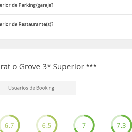
erior de Parking/garaje?
e de Parking/garaje
erior de Restaurante(s)?
e de Restaurante(s)
rat o Grove 3* Superior
Usuarios de Booking
6.7
6.5
7
7.3