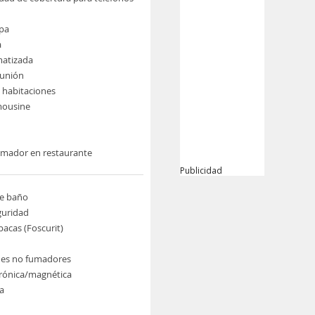
pa
a
imatizada
eunión
e habitaciones
imousine
umador en restaurante
Publicidad
de baño
guridad
pacas (Foscurit)
nes no fumadores
trónica/magnética
a