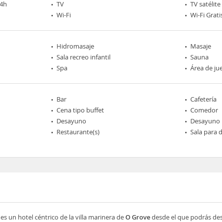
24h
TV
TV satélite
Wi-Fi
Wi-Fi Grati
Hidromasaje
Masaje
Sala recreo infantil
Sauna
Spa
Área de ju
Bar
Cafetería
Cena tipo buffet
Comedor
Desayuno
Desayuno 
Restaurante(s)
Sala para
es un hotel céntrico de la villa marinera de
O Grove
desde el que podrás de