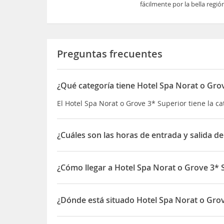
fácilmente por la bella región
Preguntas frecuentes
¿Qué categoría tiene Hotel Spa Norat o Gro
El Hotel Spa Norat o Grove 3* Superior tiene la ca
¿Cuáles son las horas de entrada y salida d
La entrada a Hotel Spa Norat o Grove 3* Superior
y la salida de 06:00 a 12:00 horas
¿Cómo llegar a Hotel Spa Norat o Grove 3* 
El
Hotel Spa Norat O Grove
es un hotel céntrico 
bella región de las Rías Baixas.
¿Dónde está situado Hotel Spa Norat o Gro
El Hotel Spa Norat o Grove 3* Superior está situad