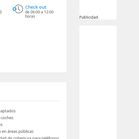
Check out
0
de 06:00 a 12:00
horas
Publicidad
daptados
e coches
es
n en áreas públicas
idad de cobertura para teléfonos