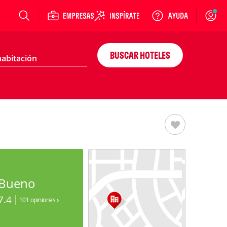
Login
BUSCAR HOTELES
Bueno
7.4
101 opiniones