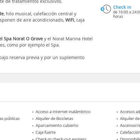
te de tratamientos exclusivos.
Check in
de 16:00 a 24:0
ite
, hilo musical, calefacción central y
horas
isponen de aire acondicionado,
WiFi
, caja
el Spa Norat O Grove
y el Norat Marina Hotel
es, como por ejemplo el Spa.
bajo reserva previa y por un suplemento
Acceso a Internet inalámbrico
Accesos a
as públicas
Alquiler de Bicicletas
Alquiler d
Aparcamiento cubierto
Ascensor/
Caja fuerte
Calefacció
Check-in check-out express
Disponibil