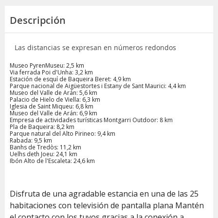
Descripción
Las distancias se expresan en números redondos
Museo PyrenMuseu: 2,5 km
Via ferrada Poi d'Unha: 3,2 km
Estación de esquí de Baqueira Beret: 4,9 km
Parque nacional de Aigüestortes i Estany de Sant Maurici: 4,4 km
Museo del Valle de Arán: 5,6 km
Palacio de Hielo de Viella: 6,3 km
Iglesia de Saint Miqueu: 6,8 km
Museo del Valle de Arán: 6,9 km
Empresa de actividades turísticas Montgarri Outdoor: 8 km
Pla de Baqueira: 8,2 km
Parque natural del Alto Pirineo: 9,4 km
Rabada: 9,5 km
Banhs de Tredòs: 11,2 km
Uelhs deth Joeu: 24,1 km
Ibón Alto de l'Escaleta: 24,6 km
Disfruta de una agradable estancia en una de las 25
habitaciones con televisión de pantalla plana Mantén
el contacto con los tuyos gracias a la conexión a