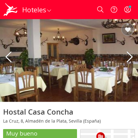
Hoteles
Login
Hostal Casa Concha
La Cruz, 8, Almadén de la Plata, Sevilla (España)
Muy bueno