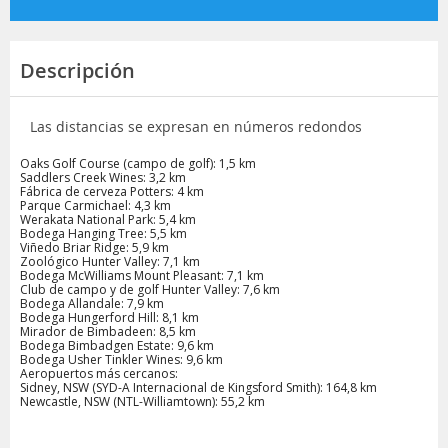
Descripción
Las distancias se expresan en números redondos
Oaks Golf Course (campo de golf): 1,5 km
Saddlers Creek Wines: 3,2 km
Fábrica de cerveza Potters: 4 km
Parque Carmichael: 4,3 km
Werakata National Park: 5,4 km
Bodega Hanging Tree: 5,5 km
Viñedo Briar Ridge: 5,9 km
Zoológico Hunter Valley: 7,1 km
Bodega McWilliams Mount Pleasant: 7,1 km
Club de campo y de golf Hunter Valley: 7,6 km
Bodega Allandale: 7,9 km
Bodega Hungerford Hill: 8,1 km
Mirador de Bimbadeen: 8,5 km
Bodega Bimbadgen Estate: 9,6 km
Bodega Usher Tinkler Wines: 9,6 km
Aeropuertos más cercanos:
Sidney, NSW (SYD-A Internacional de Kingsford Smith): 164,8 km
Newcastle, NSW (NTL-Williamtown): 55,2 km