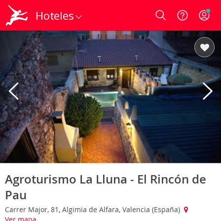
Hoteles
Login
Agroturismo La Lluna - El Rincón de
Pau
Carrer Major, 81, Algimia de Alfara, Valencia (España)
Ver mapa