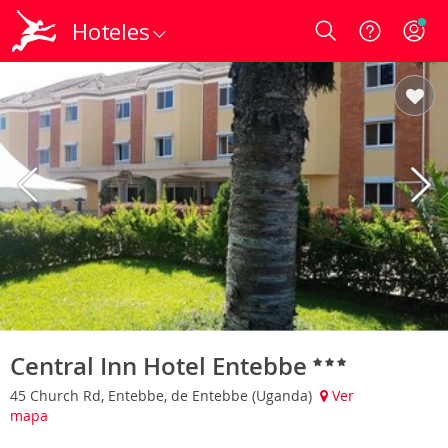
Hoteles
Login
Central Inn Hotel Entebbe
45 Church Rd, Entebbe, de Entebbe (Uganda)
Ver
mapa