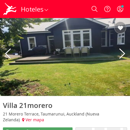
Hoteles
Login
Villa 21morero
21 Morero Terrace, Taumarunui, Auckland (Nueva
Zelanda)
Ver mapa