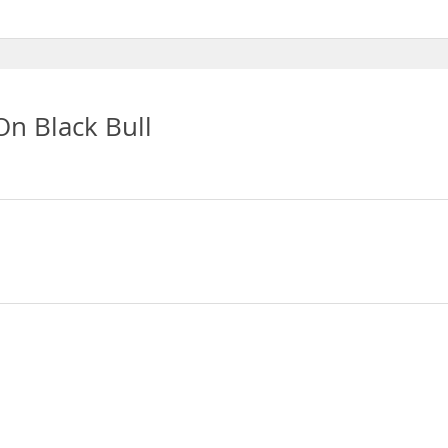
o a Internet inalámbrico
On Black Bull