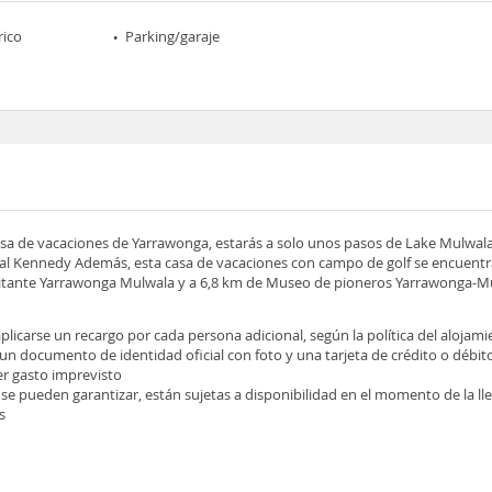
rico
Parking/garaje
 casa de vacaciones de Yarrawonga, estarás a solo unos pasos de Lake Mulwal
l Kennedy Además, esta casa de vacaciones con campo de golf se encuentr
isitante Yarrawonga Mulwala y a 6,8 km de Museo de pioneros Yarrawonga-M
licarse un recargo por cada persona adicional, según la política del alojam
 un documento de identidad oficial con foto y una tarjeta de crédito o débit
ier gasto imprevisto
 se pueden garantizar, están sujetas a disponibilidad en el momento de la l
s