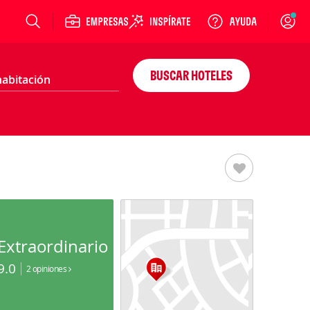
Login
BUSCAR HOTELES
Extraordinario
9.0
2 opiniones