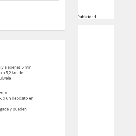
Publicidad
a y a apenas 5 min
a a 5,2 km de
ulwala
iento
o, o un depósito en
legada y pueden