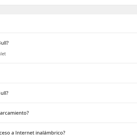
ull?
let
e Yarrawonga, estarás a solo unos pasos de Lake Mulwala y a apena
acaciones con campo de golf se encuentra a 5,2 km de Centro de i
ull?
eo de pioneros Yarrawonga-Mulwala
 Robinson Way
parcamiento?
camiento
ceso a Internet inalámbrico?