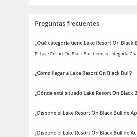
Preguntas frecuentes
¿Qué categoría tiene Lake Resort On Black B
El Lake Resort On Black Bull tiene la categoría Cha
¿Cómo llegar a Lake Resort On Black Bull?
Si decides alojarte en esta casa de vacaciones d
Parque memorial Kennedy Además, esta casa de v
¿Dónde está situado Lake Resort On Black B
visitante Yarrawonga Mulwala y a 6,8 km de Mus
El Lake Resort On Black Bull está situado en 119
¿Dispone el Lake Resort On Black Bull de A
Sí, el Lake Resort On Black Bull dispone de Apar
¿Dispone el Lake Resort On Black Bull de Ac