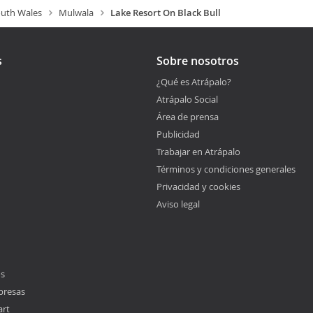
uth Wales
Mulwala
Lake Resort On Black Bull
s
Sobre nosotros
¿Qué es Atrápalo?
Atrápalo Social
Área de prensa
Publicidad
Trabajar en Atrápalo
Términos y condiciones generales
Privacidad y cookies
Aviso legal
os
presas
art