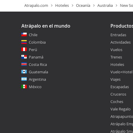
Atrapalo.com
Hoteles
Oceanía
Australia
New So
Atrápalo en el mundo
Producto
Chile
Entradas
Colombia
Actividades
Perú
Vuelos
Panamá
Trenes
Costa Rica
Hoteles
Guatemala
Vuelo+Hotel
Argentina
Viajes
México
Escapadas
Cruceros
Coches
Vale Regalo
Atrapapunt
Atrápalo Em
Atrápalo Sm