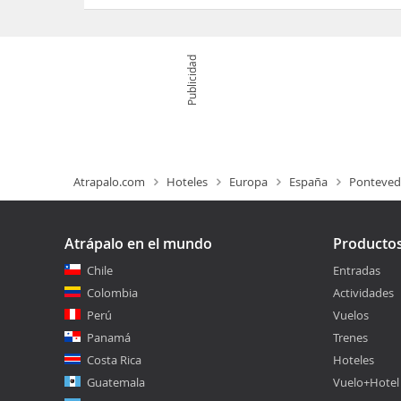
Publicidad
Atrapalo.com
Hoteles
Europa
España
Ponteved
Atrápalo en el mundo
Producto
Chile
Entradas
Colombia
Actividades
Perú
Vuelos
Panamá
Trenes
Costa Rica
Hoteles
Guatemala
Vuelo+Hotel