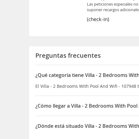
Las peticiones especiales no
suponer recargos adicionale
(check-in)
Preguntas frecuentes
¿Qué categoría tiene Villa - 2 Bedrooms Wit
El Villa - 2 Bedrooms With Pool And Wifi - 107948 t
¿Cómo llegar a Villa - 2 Bedrooms With Pool
Si decides alojarte en esta villa de Ribadumia,
Frades Además, esta villa de 4 estrellas se encu
¿Dónde está situado Villa - 2 Bedrooms With
Martín Códax
El Villa - 2 Bedrooms With Pool And Wifi - 107948 