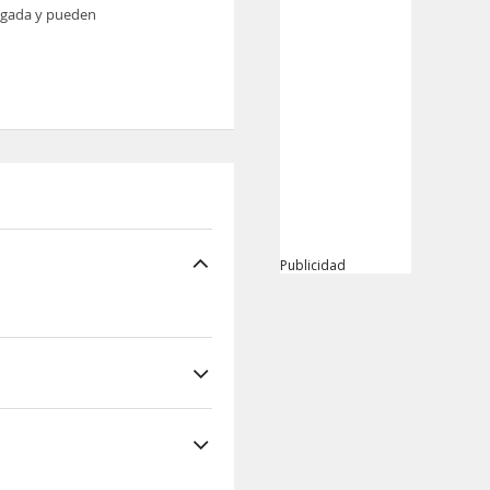
legada y pueden
Publicidad
oma y Bodega Mar de
4,3 km de Bodegas