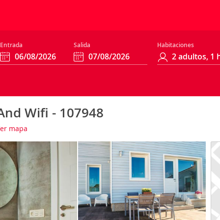
Entrada
Salida
Habitaciones
And Wifi - 107948
er mapa