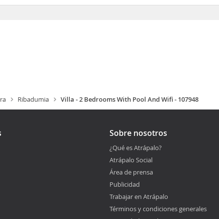
ra
Ribadumia
Villa - 2 Bedrooms With Pool And Wifi - 107948
s
Sobre nosotros
¿Qué es Atrápalo?
Atrápalo Social
Área de prensa
Publicidad
Trabajar en Atrápalo
Términos y condiciones generales