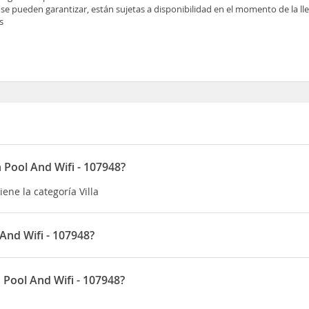
 se pueden garantizar, están sujetas a disponibilidad en el momento de la l
s
h Pool And Wifi - 107948?
iene la categoría Villa
 And Wifi - 107948?
 estarás a menos de cinco minutos en coche de Bodegas Santiago R
entra a 3,1 km de Zona de senderismo Ruta da Pedra e da Auga y a 
 Pool And Wifi - 107948?
está situado en Rúa Pereira, 14-5