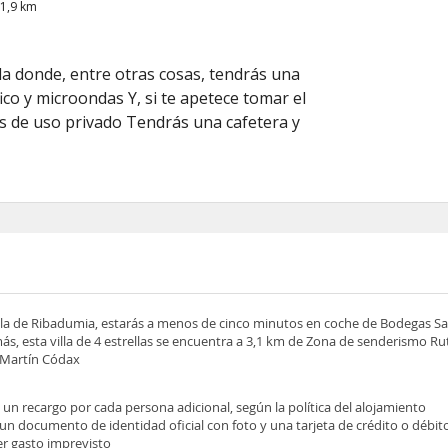
51,9 km
lla donde, entre otras cosas, tendrás una
co y microondas Y, si te apetece tomar el
 es de uso privado Tendrás una cafetera y
 villa de Ribadumia, estarás a menos de cinco minutos en coche de Bodegas 
, esta villa de 4 estrellas se encuentra a 3,1 km de Zona de senderismo Ru
 Martín Códax
e un recargo por cada persona adicional, según la política del alojamiento
 un documento de identidad oficial con foto y una tarjeta de crédito o débit
ier gasto imprevisto