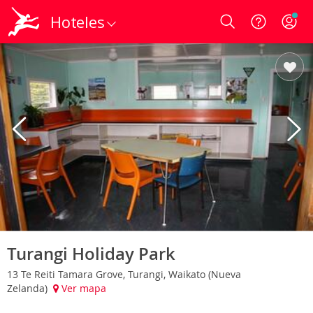
Hoteles
Login
Turangi Holiday Park
13 Te Reiti Tamara Grove, Turangi, Waikato (Nueva
Zelanda)
Ver mapa