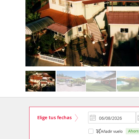
Elige tus fechas
ahor
Añadir vuelo