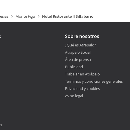
esias
Monte Figu
Hotel Ristorante Il Sillabario
s
Sobre nosotros
¿Qué es Atrápalo?
Atrápalo Social
Área de prensa
Publicidad
Trabajar en Atrápalo
Términos y condiciones generales
Privacidad y cookies
Aviso legal
os