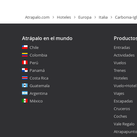
Atrapalo.com
Hoteles
Europa
Italia
Carbonia-Igl
Atrápalo en el mundo
Producto
Chile
Entradas
Colombia
Actividades
Perú
Vuelos
Panamá
Trenes
Costa Rica
Hoteles
Guatemala
Vuelo+Hotel
Argentina
Viajes
México
Escapadas
Cruceros
Coches
Vale Regalo
Atrapapunt