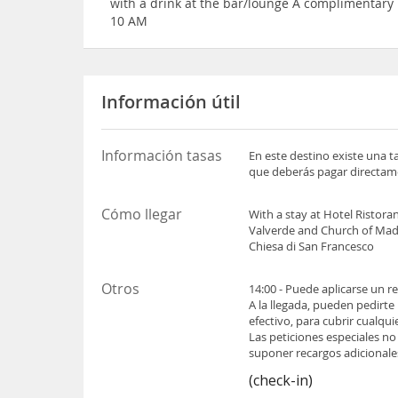
with a drink at the bar/lounge A complimentary 
10 AM
Información útil
Información tasas
En este destino existe una t
que deberás pagar directame
Cómo llegar
With a stay at Hotel Ristoran
Valverde and Church of Madon
Chiesa di San Francesco
Otros
14:00 - Puede aplicarse un r
A la llegada, pueden pedirte
efectivo, para cubrir cualqu
Las peticiones especiales no
suponer recargos adicionale
(check-in)