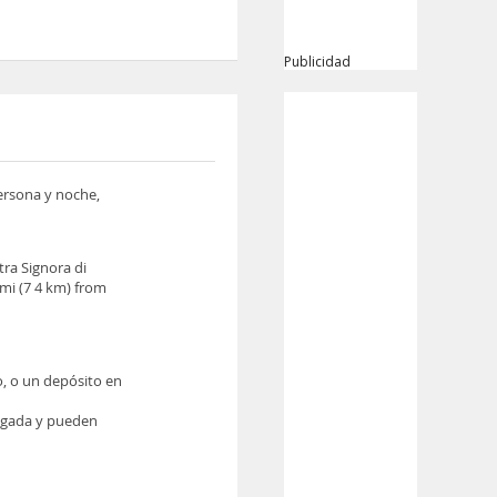
Publicidad
persona y noche,
tra Signora di
 mi (7 4 km) from
o, o un depósito en
legada y pueden