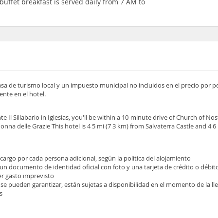
buffet breakfast is served daily from 7 AM to
asa de turismo local y un impuesto municipal no incluidos en el precio por 
nte en el hotel.
te Il Sillabario in Iglesias, you'll be within a 10-minute drive of Church of Nos
na delle Grazie This hotel is 4 5 mi (7 3 km) from Salvaterra Castle and 4 6
ecargo por cada persona adicional, según la política del alojamiento
 un documento de identidad oficial con foto y una tarjeta de crédito o débit
ier gasto imprevisto
 se pueden garantizar, están sujetas a disponibilidad en el momento de la l
s