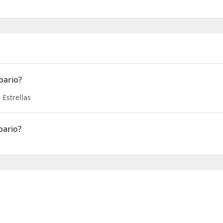
abario?
3 Estrellas
bario?
.S. 130 KM 47,400 - Località Martiada