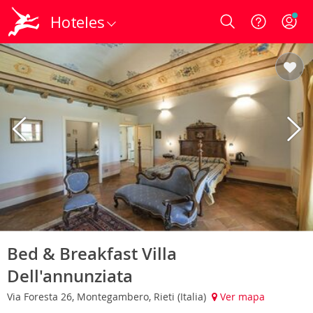
Hoteles
Login
Bed & Breakfast Villa
Dell'annunziata
Via Foresta 26, Montegambero, Rieti (Italia)
Ver mapa