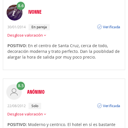
8.6
IVONNE
Opinión
Verificada
30/01/2014
en pareja
Desglose valoración
POSITIVO:
En el centro de Santa Cruz, cerca de todo,
decoración moderna y trato perfecto. Dan la posiblidad de
alargar la hora de salida por muy poco precio.
8.5
ANÓNIMO
Opinión
Verificada
22/08/2012
solo
Desglose valoración
POSITIVO:
Moderno y centrico. El hotel en sí es bastante