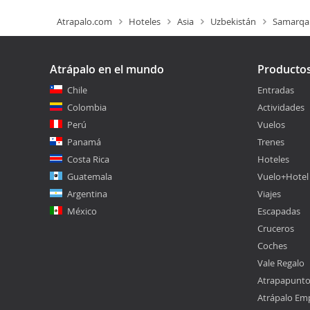
Atrapalo.com
Hoteles
Asia
Uzbekistán
Samarqan
Atrápalo en el mundo
Producto
Chile
Entradas
Colombia
Actividades
Perú
Vuelos
Panamá
Trenes
Costa Rica
Hoteles
Guatemala
Vuelo+Hotel
Argentina
Viajes
México
Escapadas
Cruceros
Coches
Vale Regalo
Atrapapunt
Atrápalo Em