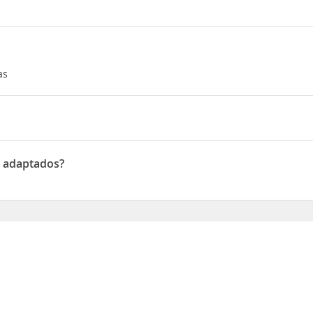
as
h str.
s adaptados?
daptados