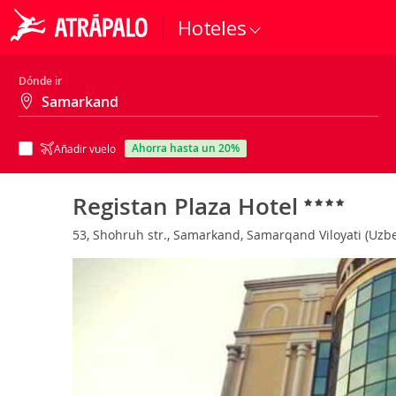
Hoteles
Dónde ir
ahorra hasta un 20%
Añadir vuelo
Registan Plaza Hotel
53, Shohruh str., Samarkand, Samarqand Viloyati (Uzb