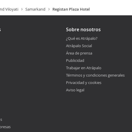
d Viloyati
Samarkand
Registan Plaza Hotel
s
Sobre nosotros
¿Qué es Atrápalo?
Atrápalo Social
Área de prensa
Publicidad
Trabajar en Atrápalo
Términos y condiciones generales
Privacidad y cookies
Aviso legal
os
presas