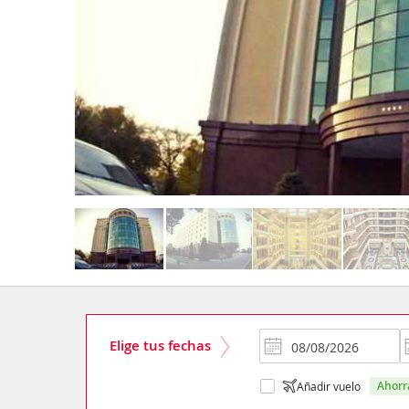
Elige tus fechas
ahor
Añadir vuelo