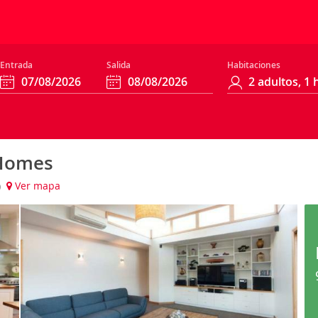
Entrada
Salida
Habitaciones
 Homes
)
Ver mapa