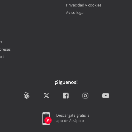
Privacidad y cookies
Aviso legal
os
presas
art
¡Síguenos!
Descárgate gratis la
app de Atrápalo