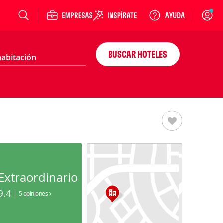
Login
BUSCAR HOTELES
Extraordinario
9.4
5 opiniones