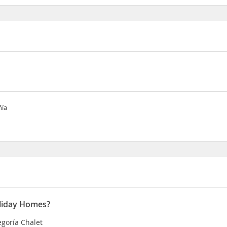
ñía
oliday Homes?
egoría Chalet