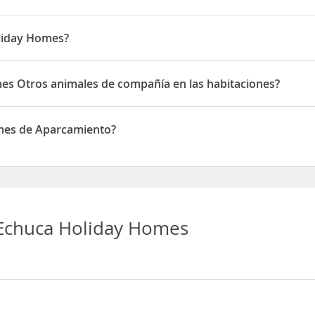
oliday Homes?
 en 5 Connelly Street
mes Otros animales de compañía en las habitaciones?
 Otros animales de compañía en las habitaciones
omes de Aparcamiento?
e de Aparcamiento
 Echuca Holiday Homes