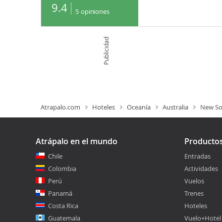
9.4
5
opiniones
Publicidad
Atrapalo.com
Hoteles
Oceanía
Australia
New So
Atrápalo en el mundo
Producto
Chile
Entradas
Colombia
Actividades
Perú
Vuelos
Panamá
Trenes
Costa Rica
Hoteles
Guatemala
Vuelo+Hotel