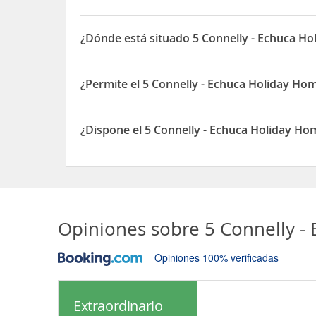
¿Dónde está situado 5 Connelly - Echuca H
El 5 Connelly - Echuca Holiday Homes está situado
¿Permite el 5 Connelly - Echuca Holiday Ho
Sí, el 5 Connelly - Echuca Holiday Homes permite
¿Dispone el 5 Connelly - Echuca Holiday H
Sí, el 5 Connelly - Echuca Holiday Homes dispon
Opiniones sobre
5 Connelly -
Opiniones 100% verificadas
Extraordinario