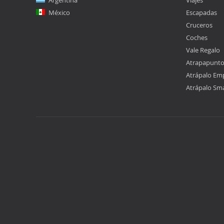
Argentina
Viajes
México
Escapadas
Cruceros
Coches
Vale Regalo
Atrapapunt
Atrápalo Em
Atrápalo Sm