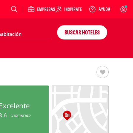
Login
BUSCAR HOTELES
Excelente
8.6
5 opiniones