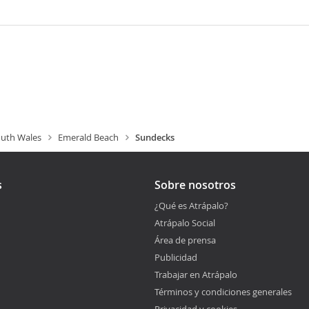
uth Wales
Emerald Beach
Sundecks
s
Sobre nosotros
¿Qué es Atrápalo?
Atrápalo Social
Área de prensa
Publicidad
Trabajar en Atrápalo
Términos y condiciones generales