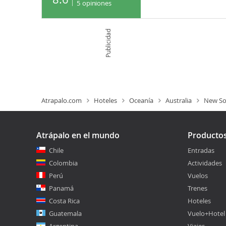
5
opiniones
Publicidad
Atrapalo.com
Hoteles
Oceanía
Australia
New So
Atrápalo en el mundo
Producto
Chile
Entradas
Colombia
Actividades
Perú
Vuelos
Panamá
Trenes
Costa Rica
Hoteles
Guatemala
Vuelo+Hotel