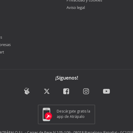
Privacidad y cookies
Aviso legal
os
presas
art
¡Síguenos!
Descárgate gratis la
app de Atrápalo
ATRÁPALO S.L. - Carrer de Pere IV 105-109 - 08018 Barcelona (España) - GC101