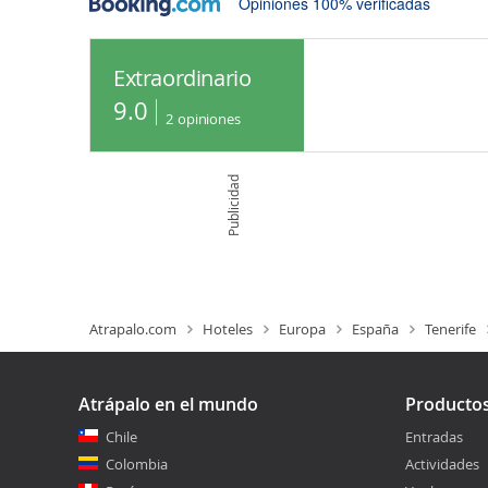
Opiniones 100% verificadas
Extraordinario
9.0
2
opiniones
Publicidad
Atrapalo.com
Hoteles
Europa
España
Tenerife
Atrápalo en el mundo
Producto
Chile
Entradas
Colombia
Actividades