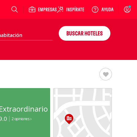
Login
BUSCAR HOTELES
Extraordinario
9.0
2 opiniones