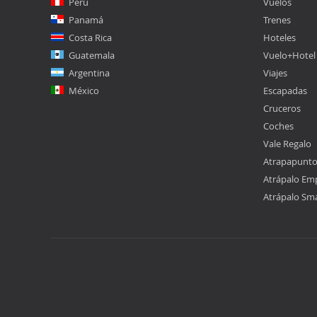
Perú
Vuelos
Panamá
Trenes
Costa Rica
Hoteles
Guatemala
Vuelo+Hotel
Argentina
Viajes
México
Escapadas
Cruceros
Coches
Vale Regalo
Atrapapunt
Atrápalo Em
Atrápalo Sm