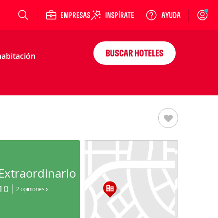
Login
BUSCAR HOTELES
Extraordinario
10
2 opiniones