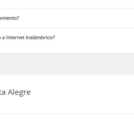
CIÓN CIVIL 28
camiento?
ento
o a Internet inalámbrico?
 Internet inalámbrico
sta Alegre