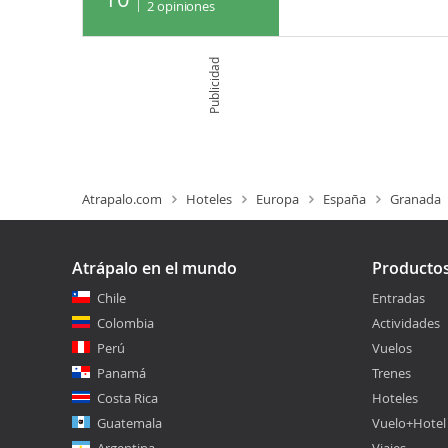
2
opiniones
Publicidad
Atrapalo.com
Hoteles
Europa
España
Granada
Atrápalo en el mundo
Producto
Chile
Entradas
Colombia
Actividades
Perú
Vuelos
Panamá
Trenes
Costa Rica
Hoteles
Guatemala
Vuelo+Hotel