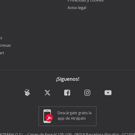
Privacidad y cookies
Aviso legal
os
presas
art
¡Síguenos!
Descárgate gratis la
app de Atrápalo
ATRÁPALO S.L. - Carrer de Pere IV 105-109 - 08018 Barcelona (España) - GC101