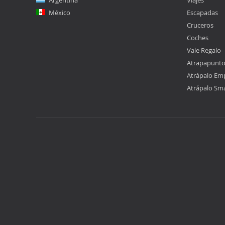
Argentina
Viajes
México
Escapadas
Cruceros
Coches
Vale Regalo
Atrapapunt
Atrápalo Em
Atrápalo Sm