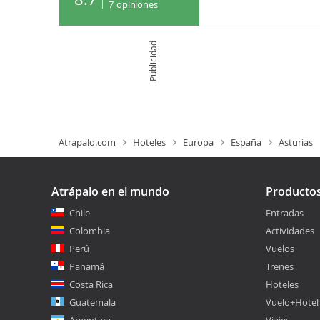
7
opiniones
Publicidad
Atrapalo.com
Hoteles
Europa
España
Asturias
Atrápalo en el mundo
Producto
Chile
Entradas
Colombia
Actividades
Perú
Vuelos
Panamá
Trenes
Costa Rica
Hoteles
Guatemala
Vuelo+Hotel