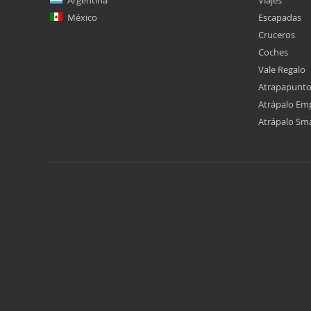
Argentina
Viajes
México
Escapadas
Cruceros
Coches
Vale Regalo
Atrapapunt
Atrápalo Em
Atrápalo Sm