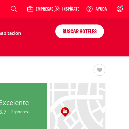
Login
BUSCAR HOTELES
Excelente
8.7
7 opiniones