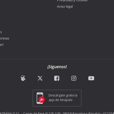
Privacidad y cookies
Aviso legal
os
presas
art
¡Síguenos!
Descárgate gratis la
app de Atrápalo
ATRÁPALO S.L. - Carrer de Pere IV 105-109 - 08018 Barcelona (España) - GC101