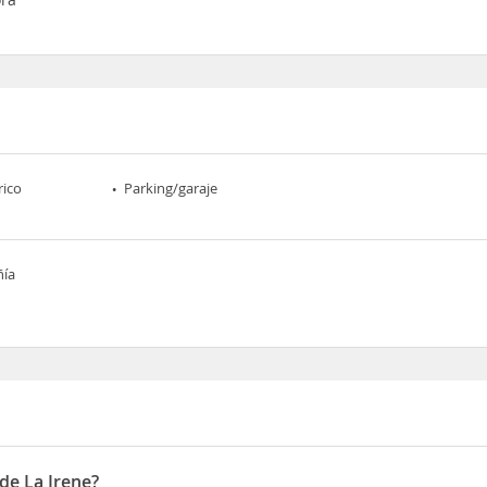
rico
Parking/garaje
ñía
de La Irene?