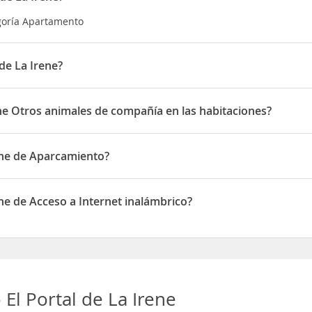
egoría Apartamento
de La Irene?
en Cal Portalé - única, s. núm
ene Otros animales de compañía en las habitaciones?
 Otros animales de compañía en las habitaciones
ene de Aparcamiento?
 de Aparcamiento
ne de Acceso a Internet inalámbrico?
de Acceso a Internet inalámbrico
El Portal de La Irene