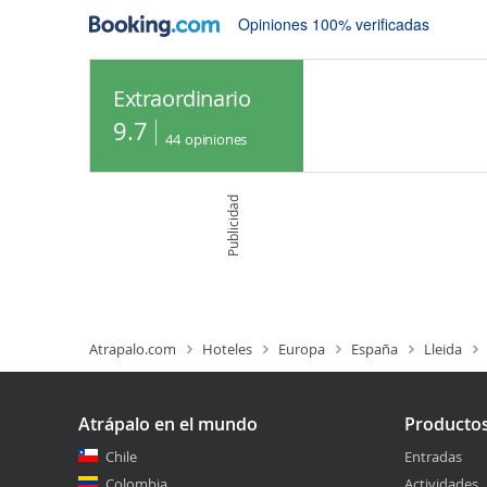
Opiniones 100% verificadas
Extraordinario
9.7
44
opiniones
Publicidad
Atrapalo.com
Hoteles
Europa
España
Lleida
Atrápalo en el mundo
Producto
Chile
Entradas
Colombia
Actividades