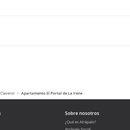
Claverol
Apartamento El Portal de La Irene
s
Sobre nosotros
¿Qué es Atrápalo?
Atrápalo Social