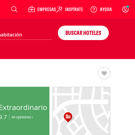
Login
BUSCAR HOTELES
Extraordinario
9.7
44 opiniones