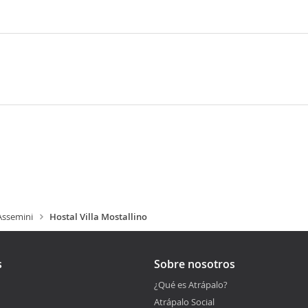
Assemini
Hostal Villa Mostallino
s
Sobre nosotros
¿Qué es Atrápalo?
Atrápalo Social