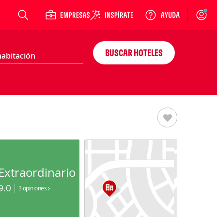
Login
BUSCAR HOTELES
Extraordinario
9.0
3 opiniones