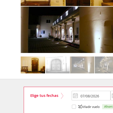
Elige tus fechas
ahor
Añadir vuelo