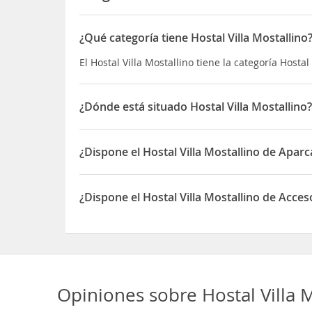
¿Qué categoría tiene Hostal Villa Mostallino
El Hostal Villa Mostallino tiene la categoría Hostal
¿Dónde está situado Hostal Villa Mostallino
El Hostal Villa Mostallino está situado en Via Prin
¿Dispone el Hostal Villa Mostallino de Apar
Sí, el Hostal Villa Mostallino dispone de Aparcami
¿Dispone el Hostal Villa Mostallino de Acces
Sí, el Hostal Villa Mostallino dispone de Acceso a
Opiniones sobre
Hostal Villa 