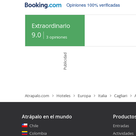
Opiniones 100% verificadas
Extraordinario
9.0
3
opiniones
Publicidad
Atrapalo.com
Hoteles
Europa
Italia
Cagliari
Atrápalo en el mundo
Producto
Chile
Entradas
Colombia
Actividades