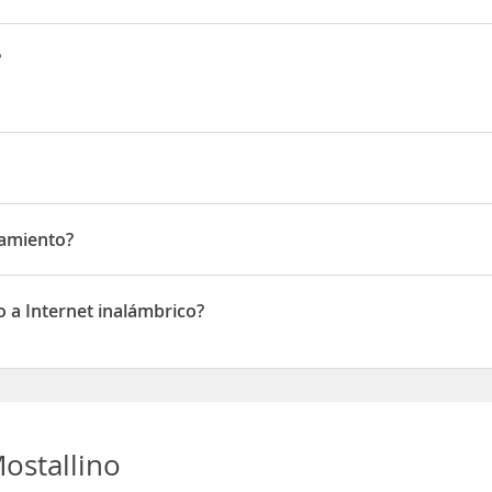
?
?
cipe di Piemonte 6
camiento?
ento
o a Internet inalámbrico?
 Internet inalámbrico
Mostallino