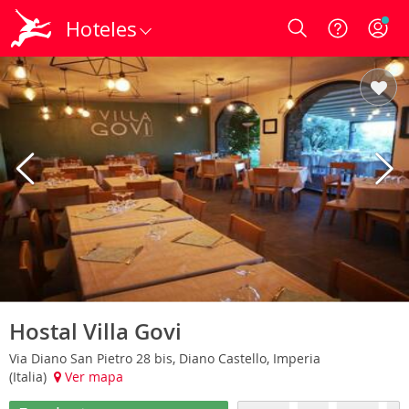
Hoteles
Login
Hostal Villa Govi
Via Diano San Pietro 28 bis, Diano Castello, Imperia
(Italia)
Ver mapa