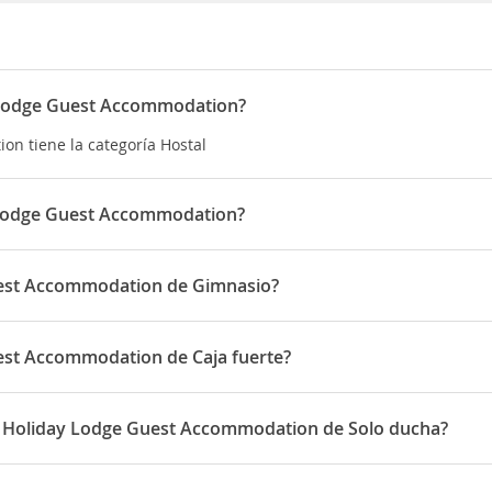
y Lodge Guest Accommodation?
on tiene la categoría Hostal
y Lodge Guest Accommodation?
ion está situado en Mary Street
Guest Accommodation de Gimnasio?
odation dispone de Gimnasio
uest Accommodation de Caja fuerte?
dation dispone de Caja fuerte
ee Holiday Lodge Guest Accommodation de Solo ducha?
Lodge Guest Accommodation disponen de Solo ducha