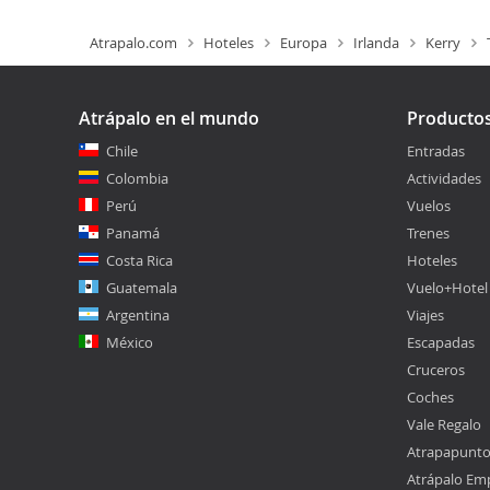
Atrapalo.com
Hoteles
Europa
Irlanda
Kerry
Atrápalo en el mundo
Producto
Chile
Entradas
Colombia
Actividades
Perú
Vuelos
Panamá
Trenes
Costa Rica
Hoteles
Guatemala
Vuelo+Hotel
Argentina
Viajes
México
Escapadas
Cruceros
Coches
Vale Regalo
Atrapapunt
Atrápalo Em