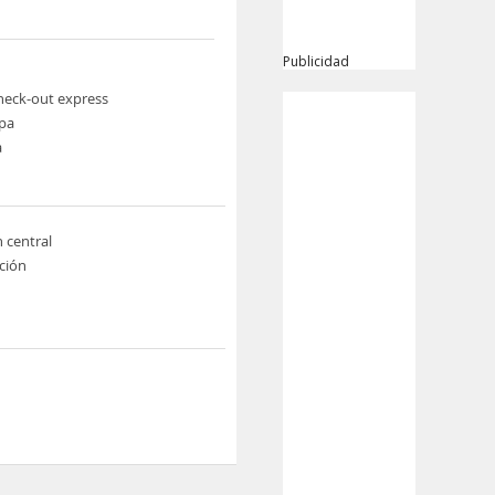
Publicidad
heck-out express
pa
a
n central
ción