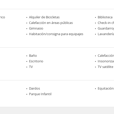
rico
Alquiler de Bicicletas
Biblioteca
Calefacción en áreas públicas
Check-in c
Gimnasio
Guardarro
Habitación/consigna para equipajes
Lavanderí
Baño
Calefacció
Escritorio
Insonoriza
TV
TV satélite
Dardos
Equitación
Parque Infantil