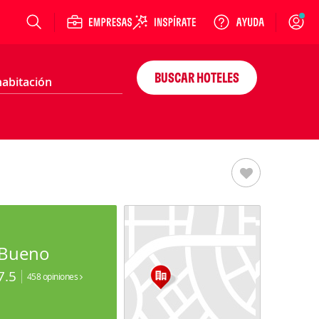
Login
BUSCAR HOTELES
Bueno
7.5
458 opiniones