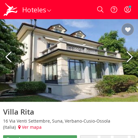
Hoteles
Login
Villa Rita
16 Via Venti Settembre, Suna, Verbano-Cusio-Ossola
(Italia)
Ver mapa