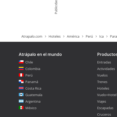
Publicidad
Atrapalo.com
Hoteles
América
Perú
Ica
Para
Atrápalo en el mundo
Producto
Chile
Entradas
Colombia
Actividades
Perú
Vuelos
Panamá
Trenes
Costa Rica
Hoteles
Guatemala
Vuelo+Hotel
Argentina
Viajes
México
Escapadas
Cruceros