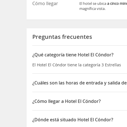
Cómo llegar
El hotel se ubica
a cinco minu
magnífica vista.
Preguntas frecuentes
¿Qué categoría tiene Hotel El Cóndor?
El Hotel El Cóndor tiene la categoría 3 Estrellas
¿Cuáles son las horas de entrada y salida de
La entrada a Hotel El Cóndor es a partir de las 14
y la salida hasta las 12:00 horas
¿Cómo llegar a Hotel El Cóndor?
El hotel se ubica
a cinco minutos en auto de la re
¿Dónde está situado Hotel El Cóndor?