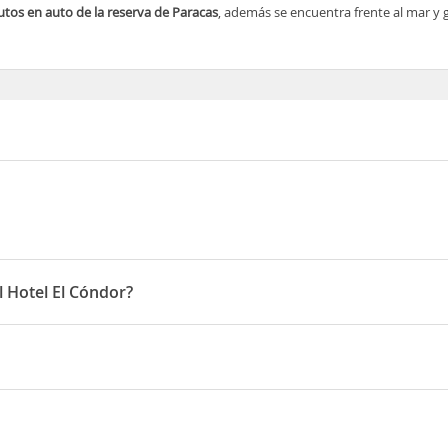
tos en auto de la reserva de Paracas
, además se encuentra frente al mar y
l Hotel El Cóndor?
:00 horas
serva de Paracas
, además se encuentra frente al mar y goza de una