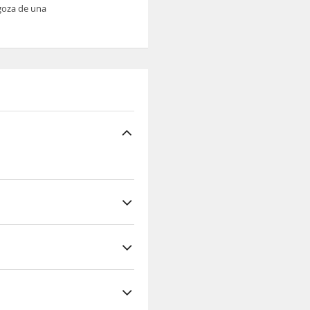
 goza de una
 magnífica vista.