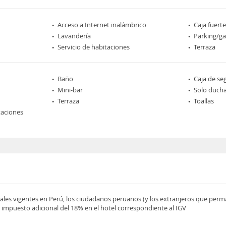
Acceso a Internet inalámbrico
Caja fuerte
Lavandería
Parking/ga
Servicio de habitaciones
Terraza
Baño
Caja de se
Mini-bar
Solo duch
Terraza
Toallas
taciones
scales vigentes en Perú, los ciudadanos peruanos (y los extranjeros que pe
 impuesto adicional del 18% en el hotel correspondiente al IGV