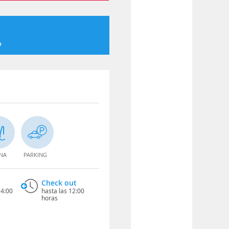
o
INA
PARKING
Check out
14:00
hasta las 12:00
horas