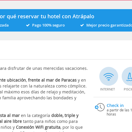
or qué reservar tu hotel con Atrápalo
izada
Pago 100% seguro
Mejor precio garantizad
ara disfrutar de unas merecidas vacaciones.
nte ubicación
,
frente al mar de Paracas
y en
 relajarte con la naturaleza como cómplice.
INTERNET
PISC
al máximo esos días de relajo y meditación,
n familia aprovechando las bondades y
Check in
a partir de las 
horas
ista al mar
en la categoría
doble, triple y
l aire libre
tanto para niños como para
a niños y
Conexión WiFi gratuita
, por lo que