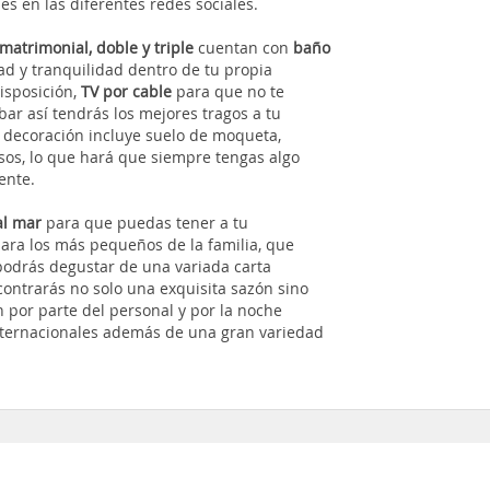
s en las diferentes redes sociales.
matrimonial, doble y triple
cuentan con
baño
ad y tranquilidad dentro de tu propia
disposición,
TV por cable
para que no te
bar así tendrás los mejores tragos a tu
u decoración incluye suelo de moqueta,
os, lo que hará que siempre tengas algo
ente.
 al mar
para que puedas tener a tu
 para los más pequeños de la familia, que
 podrás degustar de una variada carta
contrarás no solo una exquisita sazón sino
 por parte del personal y por la noche
internacionales además de una gran variedad