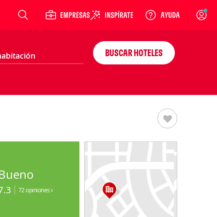
Login
BUSCAR HOTELES
Bueno
7.3
72 opiniones