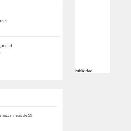
raje
guridad
a
Publicidad
rmanezcan más de 59