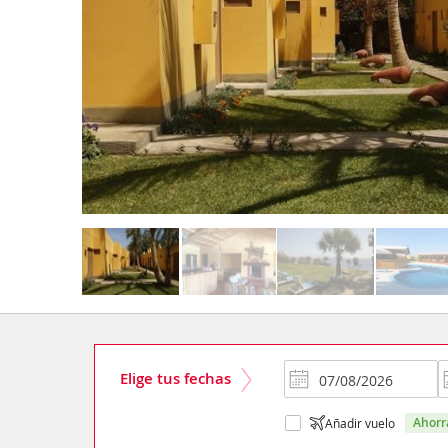
Elige tus fechas
ahor
Añadir vuelo