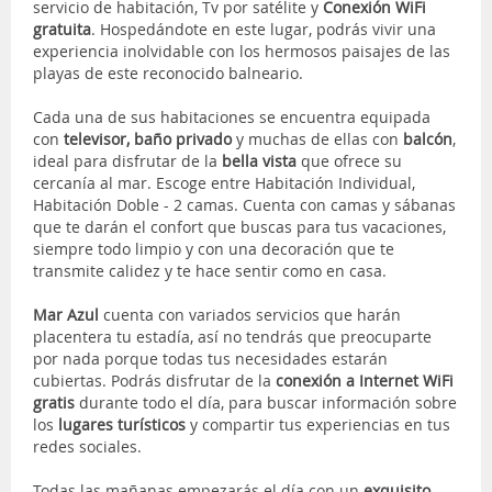
servicio de habitación, Tv por satélite y
Conexión
WiFi
gratuita
. Hospedándote en este lugar, podrás vivir una
experiencia inolvidable con los hermosos paisajes de las
playas de este reconocido balneario.
Cada una de sus habitaciones se encuentra equipada
con
televisor, baño privado
y muchas de ellas con
balcón
,
ideal para disfrutar de la
bella vista
que ofrece su
cercanía al mar. Escoge entre Habitación Individual,
Habitación Doble - 2 camas. Cuenta con camas y sábanas
que te darán el confort que buscas para tus vacaciones,
siempre todo limpio y con una decoración que te
transmite calidez y te hace sentir como en casa.
Mar Azul
cuenta con variados servicios que harán
placentera tu estadía, así no tendrás que preocuparte
por nada porque todas tus necesidades estarán
cubiertas. Podrás disfrutar de la
conexión a Internet WiFi
gratis
durante todo el día, para buscar información sobre
los
lugares turísticos
y compartir tus experiencias en tus
redes sociales.
Todas las mañanas empezarás el día con un
exquisito