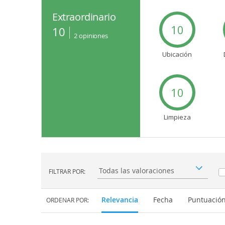
Extraordinario
10
10
2
opiniones
Ubicación
10
Limpieza
FILTRAR POR:
Filtrar por:
Relevancia
Fecha
Puntuació
ORDENAR POR: