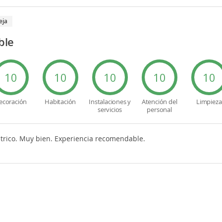
eja
ble
10
10
10
10
10
ecoración
Habitación
Instalaciones y
Atención del
Limpieza
servicios
personal
ntrico. Muy bien. Experiencia recomendable.