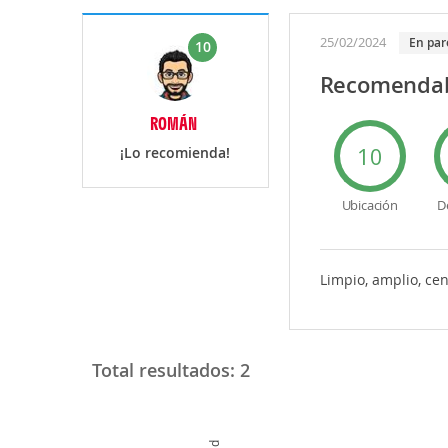
25/02/2024
en par
10
Recomenda
ROMÁN
10
¡Lo recomienda!
Ubicación
D
Limpio, amplio, ce
Total resultados:
2