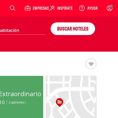
Login
BUSCAR HOTELES
Extraordinario
10
2 opiniones