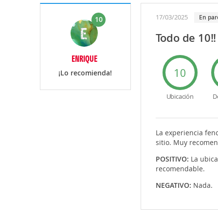
17/03/2025
en par
10
Todo de 10!!
ENRIQUE
10
¡Lo recomienda!
Ubicación
D
La experiencia feno
sitio. Muy recomen
POSITIVO:
La ubica
recomendable.
NEGATIVO:
Nada.