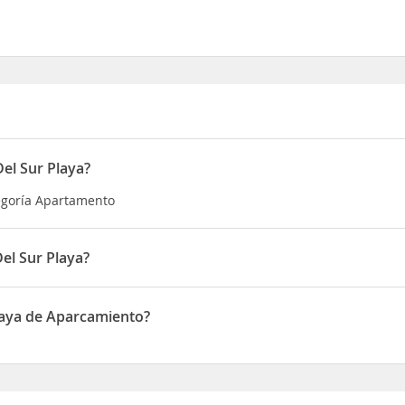
el Sur Playa?
tegoría Apartamento
el Sur Playa?
do en Avenida Adeje 300 - RESIDENCIAL PARAISO DEL SUR - PLAYA P
laya de Aparcamiento?
e de Aparcamiento