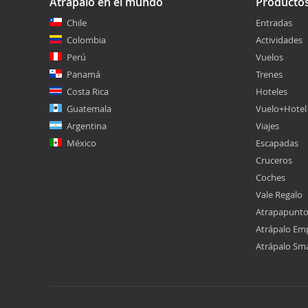
Atrápalo en el mundo
Producto
Chile
Entradas
Colombia
Actividades
Perú
Vuelos
Panamá
Trenes
Costa Rica
Hoteles
Guatemala
Vuelo+Hotel
Argentina
Viajes
México
Escapadas
Cruceros
Coches
Vale Regalo
Atrapapunt
Atrápalo Em
Atrápalo Sm