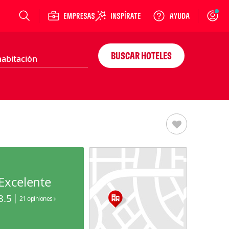
Login
BUSCAR HOTELES
Excelente
8.5
21 opiniones