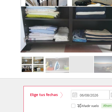
Elige tus fechas
ahor
Añadir vuelo