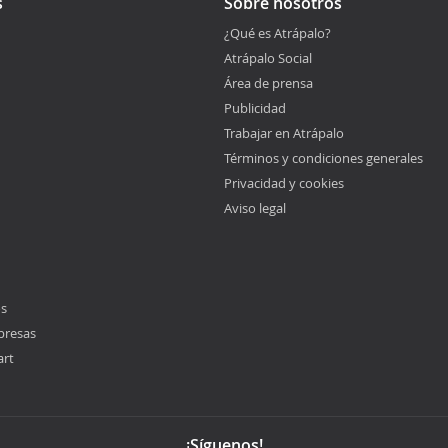
s
Sobre nosotros
¿Qué es Atrápalo?
Atrápalo Social
Área de prensa
Publicidad
Trabajar en Atrápalo
Términos y condiciones generales
Privacidad y cookies
Aviso legal
os
presas
art
¡Síguenos!