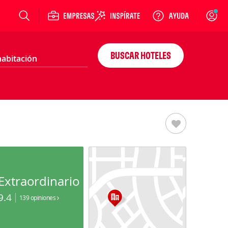
Login
BUSCAR HOTELES
Extraordinario
9.4
139 opiniones