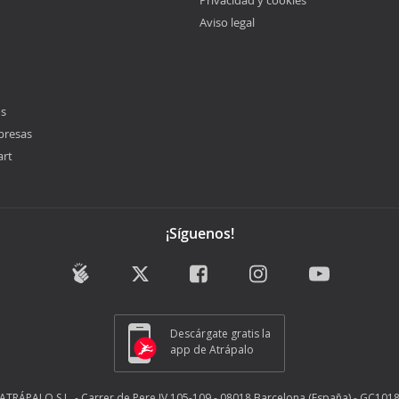
Privacidad y cookies
Aviso legal
os
presas
art
¡Síguenos!
Descárgate gratis la
app de Atrápalo
ATRÁPALO S.L. - Carrer de Pere IV 105-109 - 08018 Barcelona (España) - GC101