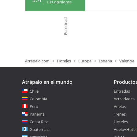
139
opiniones
Publicidad
Atrapalo.com
Hoteles
Europa
España
Valencia
Atrápalo en el mundo
Producto
Chile
Entradas
Colombia
Actividades
Perú
Vuelos
Panamá
Trenes
Costa Rica
Hoteles
Guatemala
Vuelo+Hotel