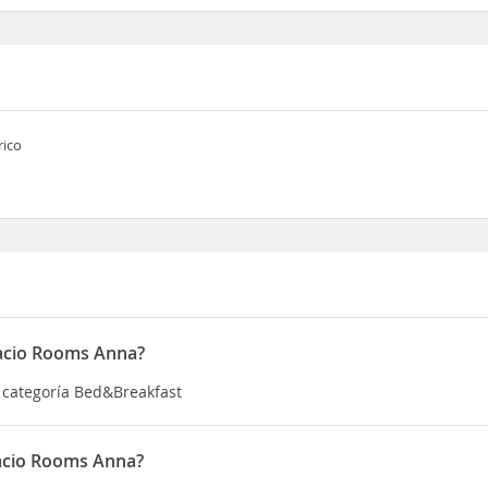
rico
lacio Rooms Anna?
a categoría Bed&Breakfast
lacio Rooms Anna?