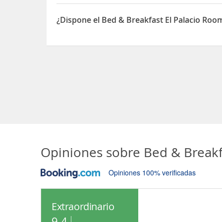
El Bed & Breakfast El Palacio Rooms Anna está sit
¿Dispone el Bed & Breakfast El Palacio Roo
Sí, el Bed & Breakfast El Palacio Rooms Anna dis
Opiniones sobre
Bed & Breakf
Opiniones 100% verificadas
Extraordinario
9.4