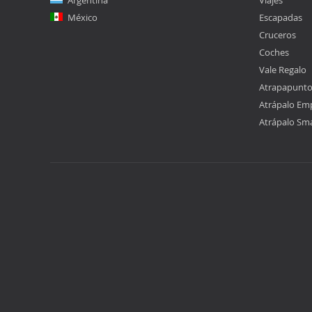
Argentina
Viajes
México
Escapadas
Cruceros
Coches
Vale Regalo
Atrapapunt
Atrápalo Em
Atrápalo Sm