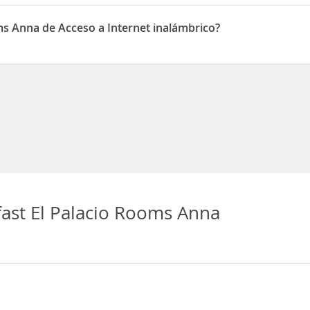
uado en 2 Calle Artista Sanz
ms Anna de Acceso a Internet inalámbrico?
pone de Acceso a Internet inalámbrico
ast El Palacio Rooms Anna