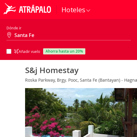
Hoteles
Dónde ir
ahorra hasta un 20%
Añadir vuelo
S&j Homestay
Roska Parkway, Brgy. Pooc, Santa Fe (Bantayan) - Hagnay