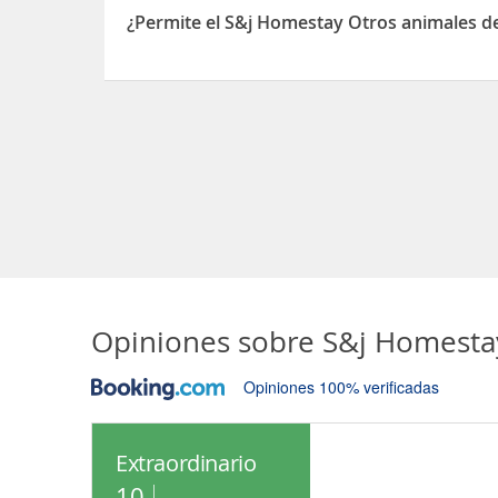
¿Permite el S&j Homestay Otros animales d
Sí, el S&j Homestay permite Otros animales de c
Opiniones sobre
S&j Homesta
Opiniones 100% verificadas
Extraordinario
10