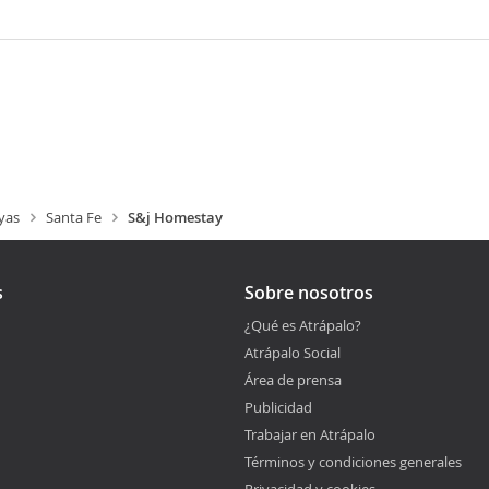
yas
Santa Fe
S&j Homestay
s
Sobre nosotros
¿Qué es Atrápalo?
Atrápalo Social
Área de prensa
Publicidad
Trabajar en Atrápalo
Términos y condiciones generales