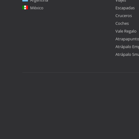
Argentina
Viajes
México
Escapadas
Cruceros
Coches
Vale Regalo
Atrapapunt
Atrápalo Em
Atrápalo Sm