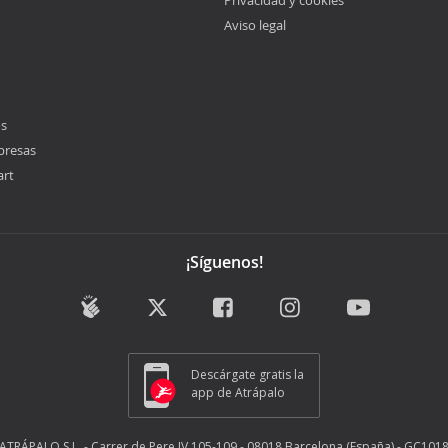
Privacidad y cookies
Aviso legal
os
presas
art
¡Síguenos!
Descárgate gratis la
app de Atrápalo
ATRÁPALO S.L. - Carrer de Pere IV 105-109 - 08018 Barcelona (España) - GC101