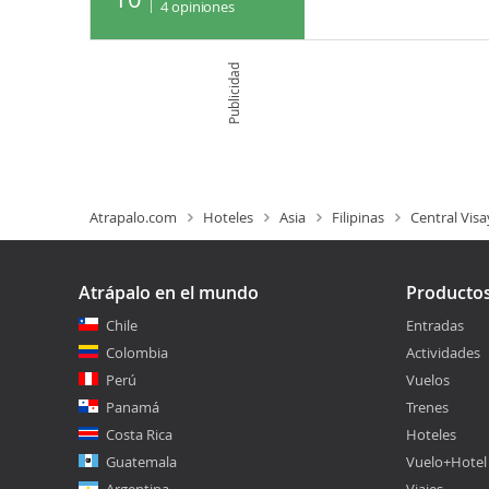
4
opiniones
Publicidad
Atrapalo.com
Hoteles
Asia
Filipinas
Central Visa
Atrápalo en el mundo
Producto
Chile
Entradas
Colombia
Actividades
Perú
Vuelos
Panamá
Trenes
Costa Rica
Hoteles
Guatemala
Vuelo+Hotel