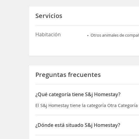
Servicios
Habitación
Otros animales de compa
Preguntas frecuentes
¿Qué categoría tiene S&j Homestay?
El S&j Homestay tiene la categoría Otra Categoría
¿Dónde está situado S&j Homestay?
El S&j Homestay está situado en Roska Parkway, B