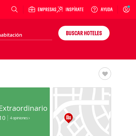
Login
BUSCAR HOTELES
Extraordinario
10
4 opiniones