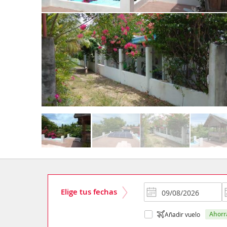
Elige tus fechas
ahor
Añadir vuelo