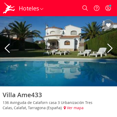
Hoteles
Login
Villa Ame433
136 Avinguda de Calaforn casa 3 Urbanización Tres
Calas, Calafat, Tarragona (España)
Ver mapa